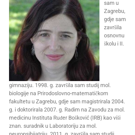
sam u
Zagrebu,
gdje sam
završila
osnovnu
školu i II.
gimnaziju. 1998. g. završila sam studij mol.
biologije na Prirodoslovno-matematičkom
fakultetu u Zagrebu, gdje sam magistrirala 2004.
g. i doktorirala 2007. g. Radim na Zavodu za mol.
medicinu Instituta Ruđer Bošković (IRB) kao viši
znan. suradnik u Laboratoriju za mol.
neuropsihijatriju. 2011. g. završila sam studij