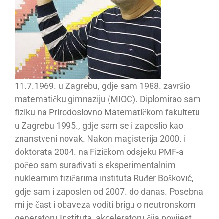
11.7.1969. u Zagrebu, gdje sam 1988. završio
matematičku gimnaziju (MIOC). Diplomirao sam
fiziku na Prirodoslovno Matematičkom fakultetu
u Zagrebu 1995., gdje sam se i zaposlio kao
znanstveni novak. Nakon magisterija 2000. i
doktorata 2004. na Fizičkom odsjeku PMF-a
počeo sam surađivati s eksperimentalnim
nuklearnim fizičarima instituta Ruđer Bošković,
gdje sam i zaposlen od 2007. do danas. Posebna
mi je čast i obaveza voditi brigu o neutronskom
generatoru Instituta, akceleratoru čija povijest