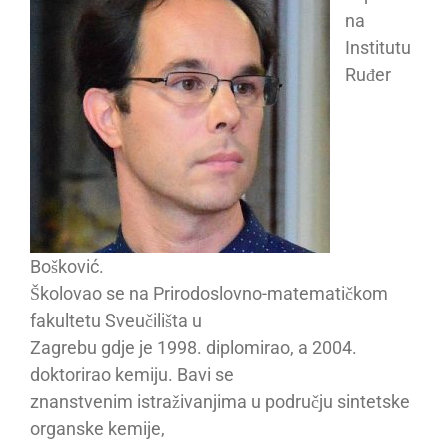
na
Institutu
Ruđer
Bošković.
Školovao se na Prirodoslovno-matematičkom
fakultetu Sveučilišta u
Zagrebu gdje je 1998. diplomirao, a 2004.
doktorirao kemiju. Bavi se
znanstvenim istraživanjima u području sintetske
organske kemije,