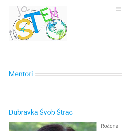
Skip
to
content
Mentori
Dubravka Švob Štrac
Rođena