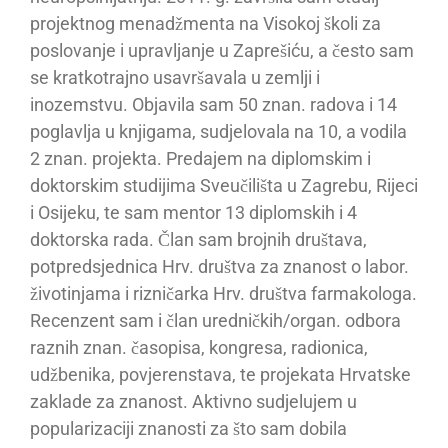
projektnog menadžmenta na Visokoj školi za
poslovanje i upravljanje u Zaprešiću, a često sam
se kratkotrajno usavršavala u zemlji i
inozemstvu. Objavila sam 50 znan. radova i 14
poglavlja u knjigama, sudjelovala na 10, a vodila
2 znan. projekta. Predajem na diplomskim i
doktorskim studijima Sveučilišta u Zagrebu, Rijeci
i Osijeku, te sam mentor 13 diplomskih i 4
doktorska rada. Član sam brojnih društava,
potpredsjednica Hrv. društva za znanost o labor.
životinjama i rizničarka Hrv. društva farmakologa.
Recenzent sam i član uredničkih/organ. odbora
raznih znan. časopisa, kongresa, radionica,
udžbenika, povjerenstava, te projekata Hrvatske
zaklade za znanost. Aktivno sudjelujem u
popularizaciji znanosti za što sam dobila