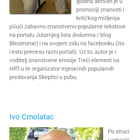
godina aktivan je u
promociji znanosti i
kritičkog mišljenja
pišući zabavno-znanstveno-popularne tekstove
na portalu Jutarnjeg lista (kolumna / blog
Blesimetar) i na svojem zidu na facebooku (što
često prenesu razni portali). Uz to, autor je i
voditelj znanstvene emisije Treći element na
HRT-u te organizator mjesečnih popularnih
predavanja Skeptici u pubu.
Ivo Crnolatac
Po struci
i vokaciji: